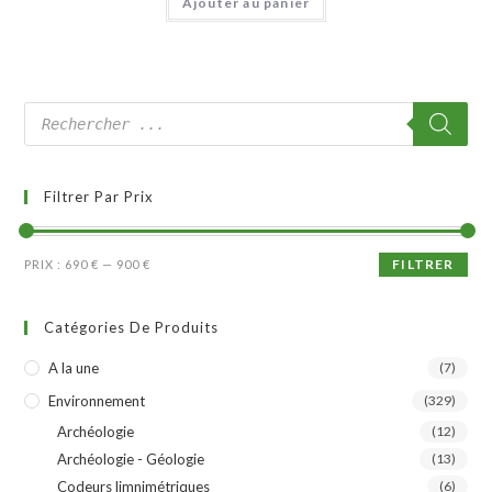
Ajouter au panier
Filtrer Par Prix
FILTRER
PRIX :
690 €
—
900 €
Catégories De Produits
A la une
(7)
Environnement
(329)
Archéologie
(12)
Archéologie - Géologie
(13)
Codeurs limnimétriques
(6)