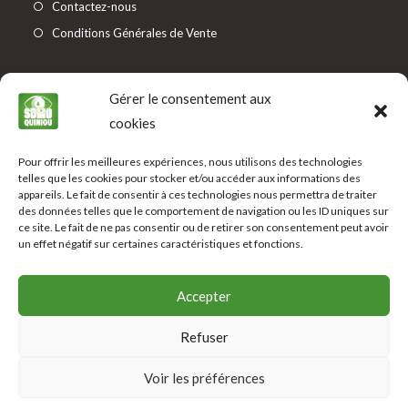
Contactez-nous
Conditions Générales de Vente
Informations
Gérer le consentement aux
Mentions légales
cookies
Protection des données
Pour offrir les meilleures expériences, nous utilisons des technologies
Modes de paiement
telles que les cookies pour stocker et/ou accéder aux informations des
Livraison
appareils. Le fait de consentir à ces technologies nous permettra de traiter
des données telles que le comportement de navigation ou les ID uniques sur
ce site. Le fait de ne pas consentir ou de retirer son consentement peut avoir
Suivez-Nous
un effet négatif sur certaines caractéristiques et fonctions.
Accepter
Refuser
Voir les préférences
© Copyright 2023 -
Ariane Communication