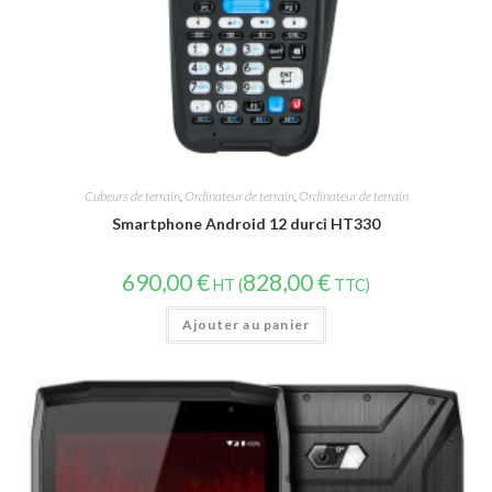
Cubeurs de terrain
,
Ordinateur de terrain
,
Ordinateur de terrain
Smartphone Android 12 durci HT330
690,00
€
828,00
€
HT (
TTC)
Ajouter au panier