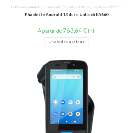
Cubeurs de terrain
,
GPS - Foresterie
,
Ordinateur de terrain
,
Ordinateur de terrain
Phablette Android 13 durci Unitech EA660
763,64
€
À partir de
HT
Choix des options