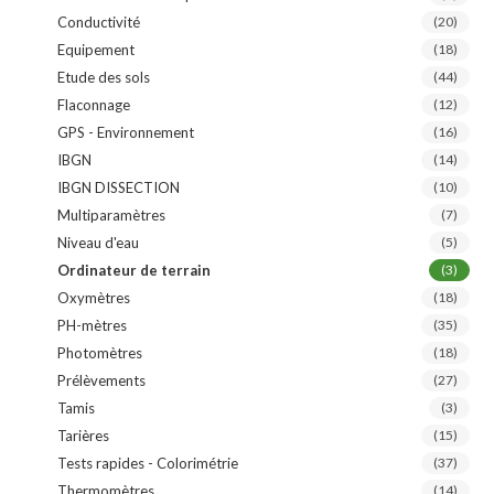
Conductivité
(20)
Equipement
(18)
Etude des sols
(44)
Flaconnage
(12)
GPS - Environnement
(16)
IBGN
(14)
IBGN DISSECTION
(10)
Multiparamètres
(7)
Niveau d'eau
(5)
Ordinateur de terrain
(3)
Oxymètres
(18)
PH-mètres
(35)
Photomètres
(18)
Prélèvements
(27)
Tamis
(3)
Tarières
(15)
Tests rapides - Colorimétrie
(37)
Thermomètres
(14)