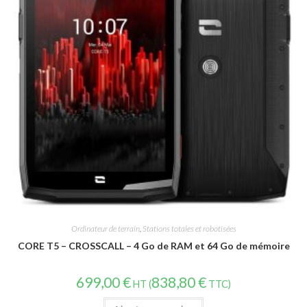
Ordinateur de terrain
,
Stations totales et robotisées
CORE T5 – CROSSCALL – 4 Go de RAM et 64 Go de mémoire
699,00
€
838,80
€
HT (
TTC)