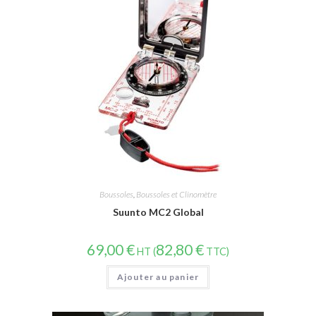
Boussoles
,
Boussoles et Clinomètre
Suunto MC2 Global
69,00
€
82,80
€
HT (
TTC)
Ajouter au panier