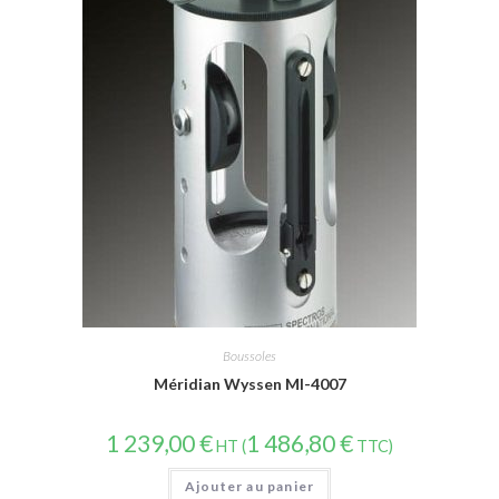
Boussoles
Méridian Wyssen MI-4007
1 239,00
€
1 486,80
€
HT (
TTC)
Ajouter au panier