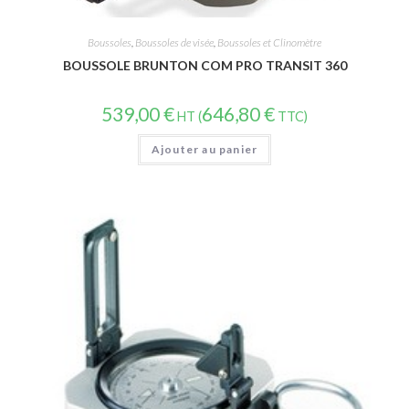
Boussoles
,
Boussoles de visée
,
Boussoles et Clinomètre
BOUSSOLE BRUNTON COM PRO TRANSIT 360
539,00
€
646,80
€
HT (
TTC)
Ajouter au panier