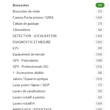
Boussoles
(9)
Boussoles de visée
(7)
Cannes Porte prisme / GNSS
(16)
Cellule de guidage
(7)
Clinomètres
(6)
DETECTION - LOCALISATION
(16)
DIAGNOSTIC ET MESURE
(12)
E.P.I.
(9)
Equipement de terrain
(16)
GPS - Polyvalents
(18)
GPS - Professionnels SIG
(11)
I - Accessoires dédiés
(8)
Jalons / Equerre optique
(11)
Laser point / lignes / 360°
(7)
Lasers de canalisations
(3)
Lasers rotatif à pentes
(2)
Lasers rotatif H
(16)
MARQUAGE / PIQUETAGE
(18)