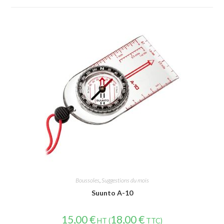
Boussoles
,
Suggestions du mois
Suunto A-10
15,00
€
18,00
€
HT (
TTC)