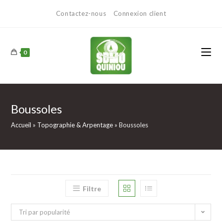
Contactez-nous
Connexion client
0
Boussoles
Accueil
»
Topographie & Arpentage
»
Boussoles
Filtre
Tri par popularité