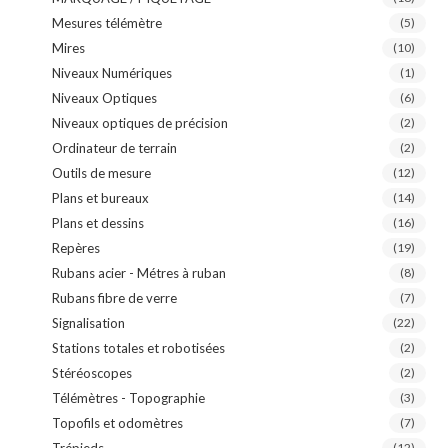
Mesures télémètre
(5)
Mires
(10)
Niveaux Numériques
(1)
Niveaux Optiques
(6)
Niveaux optiques de précision
(2)
Ordinateur de terrain
(2)
Outils de mesure
(12)
Plans et bureaux
(14)
Plans et dessins
(16)
Repères
(19)
Rubans acier - Métres à ruban
(8)
Rubans fibre de verre
(7)
Signalisation
(22)
Stations totales et robotisées
(2)
Stéréoscopes
(2)
Télémètres - Topographie
(3)
Topofils et odomètres
(7)
Trépieds
(12)