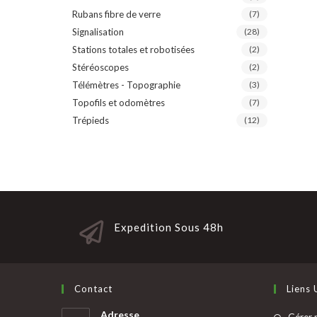
Rubans fibre de verre
(7)
Signalisation
(28)
Stations totales et robotisées
(2)
Stéréoscopes
(2)
Télémètres - Topographie
(3)
Topofils et odomètres
(7)
Trépieds
(12)
Expedition Sous 48h
Contact
Liens 
Adresse