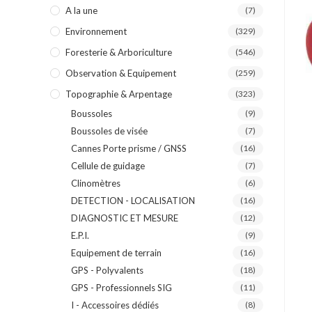
A la une
(7)
Environnement
(329)
Foresterie & Arboriculture
(546)
Observation & Equipement
(259)
Topographie & Arpentage
(323)
Boussoles
(9)
Boussoles de visée
(7)
Cannes Porte prisme / GNSS
(16)
Cellule de guidage
(7)
Clinomètres
(6)
DETECTION - LOCALISATION
(16)
DIAGNOSTIC ET MESURE
(12)
E.P.I.
(9)
Equipement de terrain
(16)
GPS - Polyvalents
(18)
GPS - Professionnels SIG
(11)
I - Accessoires dédiés
(8)