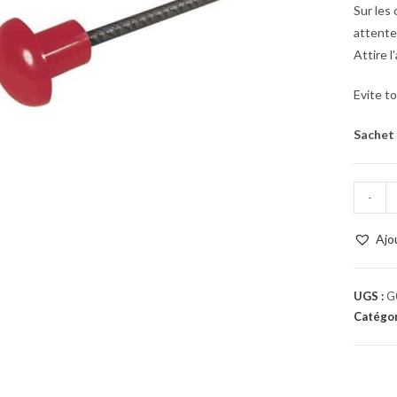
Sur les 
attente
Attire l
Evite t
Sachet 
-
Ajo
UGS :
G
Catégor