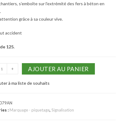
chantiers, s’emboîte sur l’extrémité des fers à béton en
.
’attention grâce à sa couleur vive.
out accident
de 125.
AJOUTER AU PANIER
+
uter à ma liste de souhaits
079AN
ies :
Marquage - piquetage
,
Signalisation