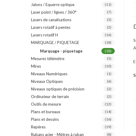
Jalons / Equerre optique
(11)
Laser point / lignes / 360°
(7)
Lasers de canalisations
(3)
D
Lasers rotatif à pentes
(2)
Lasers rotatif H
(16)
S
MARQUAGE / PIQUETAGE
(18)
A
Marquage - piquetage
(18)
Mesures télémètre
(5)
E
Mires
(10)
Niveaux Numériques
(1)
S
Niveaux Optiques
(6)
Niveaux optiques de précision
(2)
Ordinateur de terrain
(2)
Outils de mesure
(12)
Plans et bureaux
(14)
Plans et dessins
(16)
Repères
(19)
Rubans acier - Métres à ruban
(8)