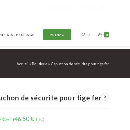
Contactez-nous
Connexion client
IE & ARPENTAGE
PROMO
0
0
Accueil
»
Boutique
»
Capuchon de sécurite pour tige fer
chon de sécurite pour tige fer
5
€
46,50
€
HT (
TTC)