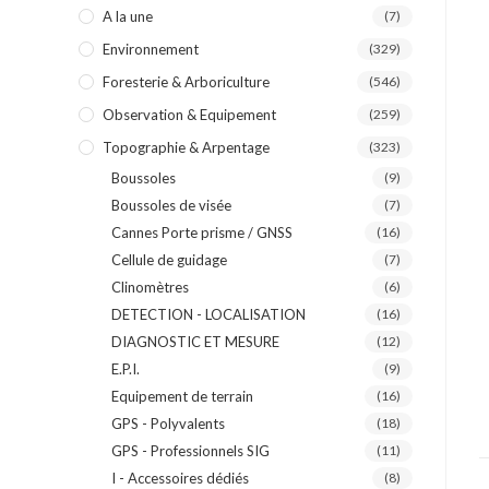
A la une
(7)
Environnement
(329)
Foresterie & Arboriculture
(546)
Observation & Equipement
(259)
Topographie & Arpentage
(323)
Boussoles
(9)
Boussoles de visée
(7)
Cannes Porte prisme / GNSS
(16)
Cellule de guidage
(7)
Clinomètres
(6)
DETECTION - LOCALISATION
(16)
DIAGNOSTIC ET MESURE
(12)
E.P.I.
(9)
Equipement de terrain
(16)
GPS - Polyvalents
(18)
GPS - Professionnels SIG
(11)
I - Accessoires dédiés
(8)