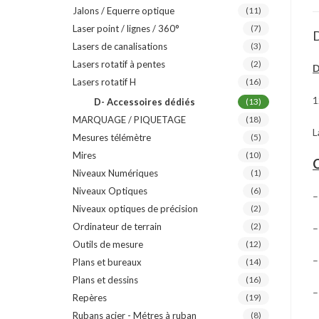
Jalons / Equerre optique
(11)
Laser point / lignes / 360°
(7)
D
Lasers de canalisations
(3)
Lasers rotatif à pentes
(2)
D
Lasers rotatif H
(16)
1
D- Accessoires dédiés
(13)
MARQUAGE / PIQUETAGE
(18)
L
Mesures télémètre
(5)
Mires
(10)
C
Niveaux Numériques
(1)
Niveaux Optiques
(6)
–
Niveaux optiques de précision
(2)
Ordinateur de terrain
(2)
–
Outils de mesure
(12)
–
Plans et bureaux
(14)
Plans et dessins
(16)
–
Repères
(19)
Rubans acier - Métres à ruban
(8)