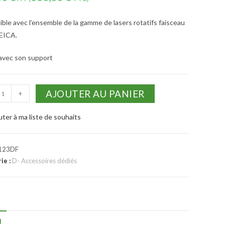
ble avec l’ensemble de la gamme de lasers rotatifs faisceau
EICA.
 avec son support
AJOUTER AU PANIER
+
uter à ma liste de souhaits
123DF
ie :
D- Accessoires dédiés
N