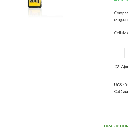
Compati
rouge L
Cellule
-
Ajo
UGS :
B
Catégor
DESCRIPTIO