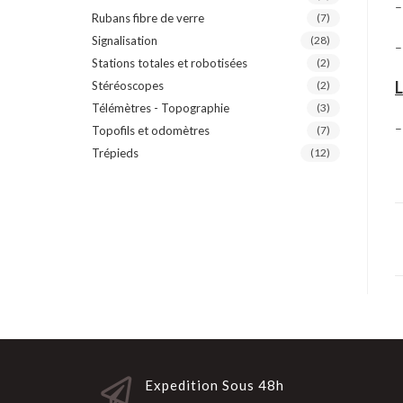
–
Rubans fibre de verre
(7)
Signalisation
(28)
–
Stations totales et robotisées
(2)
L
Stéréoscopes
(2)
Télémètres - Topographie
(3)
–
Topofils et odomètres
(7)
Trépieds
(12)
Expedition Sous 48h