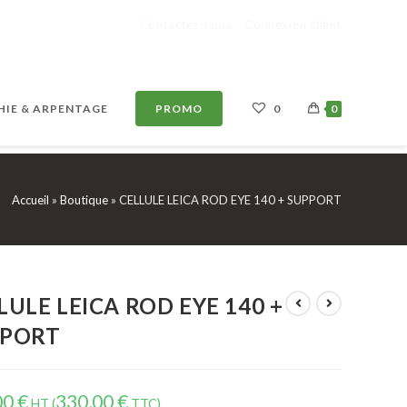
Contactez-nous
Connexion client
IE & ARPENTAGE
PROMO
0
0
Accueil
»
Boutique
»
CELLULE LEICA ROD EYE 140 + SUPPORT
LULE LEICA ROD EYE 140 +
PPORT
00
€
330,00
€
HT (
TTC)