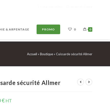
Contactez-nous
Connexion client
IE & ARPENTAGE
PROMO
0
0
Accueil
»
Boutique
»
Cuissarde sécurité Allmer
sarde sécurité Allmer
0
€
HT