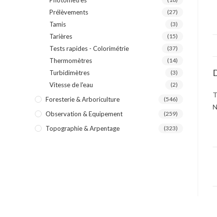
Photomètres
Prélèvements
(27)
Tamis
(3)
Tarières
(15)
Tests rapides - Colorimétrie
(37)
Thermomètres
(14)
D
Turbidimètres
(3)
Vitesse de l'eau
(2)
T
Foresterie & Arboriculture
(546)
N
Observation & Equipement
(259)
Topographie & Arpentage
(323)