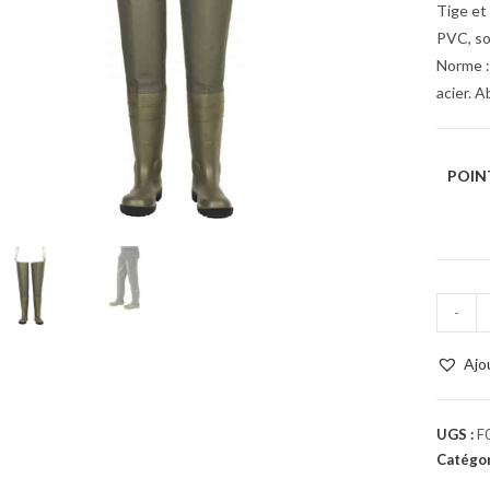
Tige et
PVC, so
Norme :
acier. A
POIN
-
Ajo
UGS :
F
Catégor