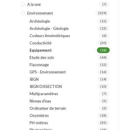
A la une
(7)
Environnement
(329)
Archéologie
(12)
Archéologie - Géologie
(13)
Codeurs limnimétriques
(6)
Conductivité
(20)
Equipement
(18)
Etude des sols
(44)
Flaconnage
(12)
GPS - Environnement
(16)
IBGN
(14)
IBGN DISSECTION
(10)
Multiparamètres
(7)
Niveau d'eau
(5)
Ordinateur de terrain
(3)
Oxymètres
(18)
PH-mètres
(35)
(18)