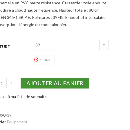
 semelle en PVC haute résistance. Cuissarde : toile enduite
udure à chaud haute fréquence. Hauteur totale : 80 cm.
 EN 345-1 SB P E. Pointures : 39-48. Embout et intercalaire
bsorption d’énergie du choc talonnier.
39
TURE
Effacer
AJOUTER AU PANIER
+
uter à ma liste de souhaits
090-39
ie :
Equipement