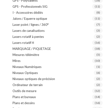
GPS - Polyvalents
(18)
GPS - Professionnels SIG
(11)
I - Accessoires dédiés
(8)
Jalons / Equerre optique
(11)
Laser point / lignes / 360°
(7)
Lasers de canalisations
(3)
Lasers rotatif à pentes
(2)
Lasers rotatif H
(16)
MARQUAGE / PIQUETAGE
(18)
Mesures télémètre
(5)
Mires
(10)
Niveaux Numériques
(1)
Niveaux Optiques
(6)
Niveaux optiques de précision
(2)
Ordinateur de terrain
(2)
Outils de mesure
(12)
Plans et bureaux
(14)
Plans et dessins
(16)