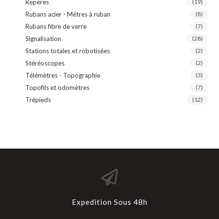
Repères
(19)
Rubans acier - Métres à ruban
(8)
Rubans fibre de verre
(7)
Signalisation
(28)
Stations totales et robotisées
(2)
Stéréoscopes
(2)
Télémètres - Topographie
(3)
Topofils et odomètres
(7)
Trépieds
(12)
Expedition Sous 48h