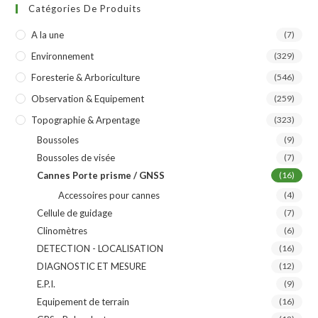
Catégories De Produits
A la une
(7)
Environnement
(329)
Foresterie & Arboriculture
(546)
Observation & Equipement
(259)
Topographie & Arpentage
(323)
Boussoles
(9)
Boussoles de visée
(7)
Cannes Porte prisme / GNSS
(16)
Accessoires pour cannes
(4)
Cellule de guidage
(7)
Clinomètres
(6)
DETECTION - LOCALISATION
(16)
DIAGNOSTIC ET MESURE
(12)
E.P.I.
(9)
Equipement de terrain
(16)