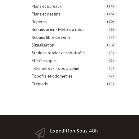
Plans et bureaux
(14)
Plans et dessins
(16)
Repères
(19)
Rubans acier - Métres à ruban
(8)
Rubans fibre de verre
(7)
Signalisation
(28)
Stations totales et robotisées
(2)
Stéréoscopes
(2)
Télémètres - Topographie
(3)
Topofils et odomètres
(7)
Trépieds
(12)
Expedition Sous 48h