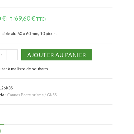
0
€
69,60
€
HT (
TTC)
cible alu 60 x 60 mm, 10 pices.
AJOUTER AU PANIER
+
uter à ma liste de souhaits
126K3S
ie :
Cannes Porte prisme / GNSS
N