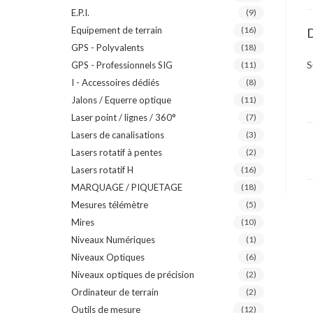
E.P.I.
(9)
Equipement de terrain
(16)
D
GPS - Polyvalents
(18)
S
GPS - Professionnels SIG
(11)
I - Accessoires dédiés
(8)
Jalons / Equerre optique
(11)
Laser point / lignes / 360°
(7)
Lasers de canalisations
(3)
Lasers rotatif à pentes
(2)
Lasers rotatif H
(16)
MARQUAGE / PIQUETAGE
(18)
Mesures télémètre
(5)
Mires
(10)
Niveaux Numériques
(1)
Niveaux Optiques
(6)
Niveaux optiques de précision
(2)
Ordinateur de terrain
(2)
Outils de mesure
(12)