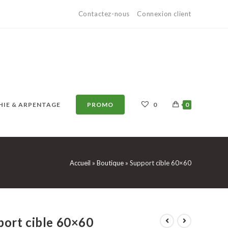
Contactez-nous
Connexion client
IE & ARPENTAGE
PROMO
0
0
Accueil
»
Boutique
»
Support cible 60×60
port cible 60×60