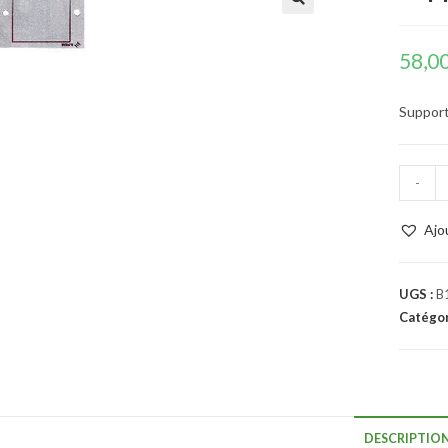
58,0
Support 
-
Ajo
UGS :
B
Catégor
DESCRIPTIO