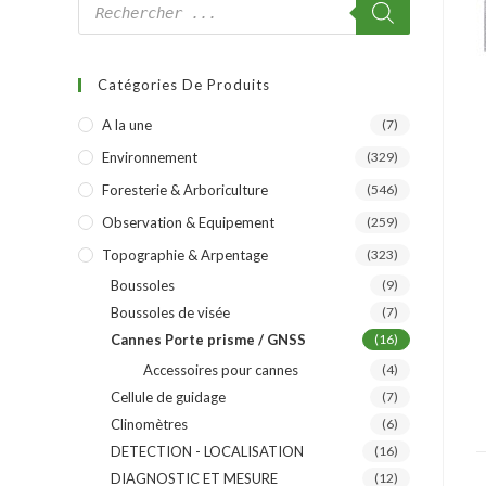
Catégories De Produits
A la une
(7)
Environnement
(329)
Foresterie & Arboriculture
(546)
Observation & Equipement
(259)
Topographie & Arpentage
(323)
Boussoles
(9)
Boussoles de visée
(7)
Cannes Porte prisme / GNSS
(16)
Accessoires pour cannes
(4)
Cellule de guidage
(7)
Clinomètres
(6)
DETECTION - LOCALISATION
(16)
DIAGNOSTIC ET MESURE
(12)