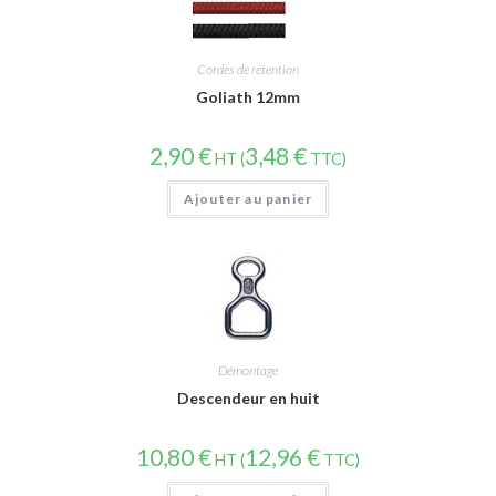
Cordes de rétention
Goliath 12mm
2,90
€
3,48
€
HT (
TTC)
Ajouter au panier
Démontage
Descendeur en huit
10,80
€
12,96
€
HT (
TTC)