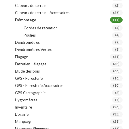
Cubeurs de terrain
(2)
Cubeurs de terrain - Accessoires
(26)
Démontage
(11)
Cordes de rétention
(4)
Poulies
(4)
Dendromètres
(9)
Dendromètres Vertex
(8)
Elagage
(51)
Entretien - élagage
(38)
Etude des bois
(66)
GPS - Foresterie
(16)
GPS - Foresterie Accessoires
(10)
GPS Cartographie
(2)
Hygromètres
(7)
Inventaire
(26)
Librairie
(35)
Marquage
(21)
Marquage Signumat
(16)