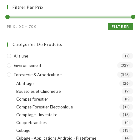
Filtrer Par Prix
FILTRER
PRIX :
0 €
—
70 €
Catégories De Produits
A la une
(7)
Environnement
(329)
Foresterie & Arboriculture
(546)
Abattage
(26)
Boussoles et Clinomètre
(9)
Compas forestier
(8)
Compas Forestier Electronique
(12)
Comptage - inventaire
(16)
Coupe-branches
(4)
Cubage
(13)
Cubage - Applications Android - Plateforme
(4)