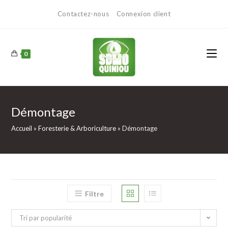
Contactez-nous
Connexion client
0
Démontage
Accueil
»
Foresterie & Arboriculture
»
Démontage
Filtre
Tri par popularité