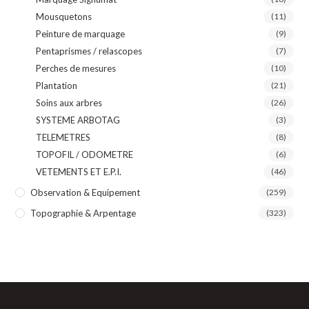
Mousquetons
(11)
Peinture de marquage
(9)
Pentaprismes / relascopes
(7)
Perches de mesures
(10)
Plantation
(21)
Soins aux arbres
(26)
SYSTEME ARBOTAG
(3)
TELEMETRES
(8)
TOPOFIL / ODOMETRE
(6)
VETEMENTS ET E.P.I.
(46)
Observation & Equipement
(259)
Topographie & Arpentage
(323)