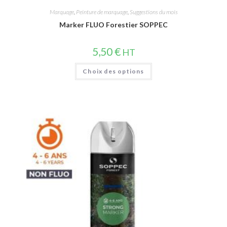
Marquage
,
Peinture de marquage
,
Suggestions du mois
Marker FLUO Forestier SOPPEC
5,50
€
HT
Choix des options