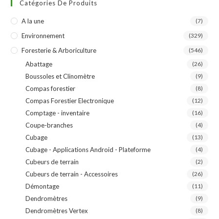
Catégories De Produits
A la une
(7)
Environnement
(329)
Foresterie & Arboriculture
(546)
Abattage
(26)
Boussoles et Clinomètre
(9)
Compas forestier
(8)
Compas Forestier Electronique
(12)
Comptage - inventaire
(16)
Coupe-branches
(4)
Cubage
(13)
Cubage - Applications Android - Plateforme
(4)
Cubeurs de terrain
(2)
Cubeurs de terrain - Accessoires
(26)
Démontage
(11)
Dendromètres
(9)
Dendromètres Vertex
(8)