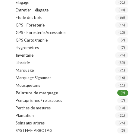
Elagage
(51)
Entretien - élagage
(38)
Etude des bois
(66)
GPS - Foresterie
(16)
GPS - Foresterie Accessoires
(10)
GPS Cartographie
(2)
Hygromètres
(7)
Inventaire
(26)
Librairie
(35)
Marquage
(21)
Marquage Signumat
(16)
Mousquetons
(11)
Peinture de marquage
(9)
Pentaprismes / relascopes
(7)
Perches de mesures
(10)
Plantation
(21)
Soins aux arbres
(26)
SYSTEME ARBOTAG
(3)