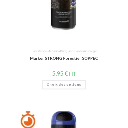
Foresterie & Arboriculture
,
Peinture de marquage
Marker STRONG Forestier SOPPEC
5,95
€
HT
Choix des options