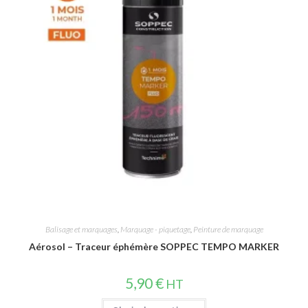
Balisage et marquages
,
Marquage - piquetage
,
Peinture de marquage
Aérosol – Traceur éphémère SOPPEC TEMPO MARKER
5,90
€
HT