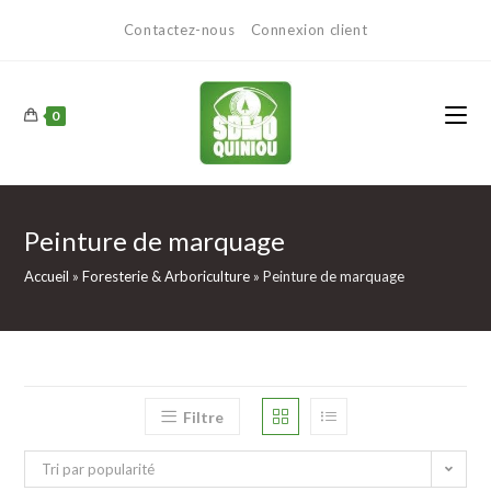
Contactez-nous
Connexion client
0
Peinture de marquage
Accueil
»
Foresterie & Arboriculture
»
Peinture de marquage
Filtre
Tri par popularité