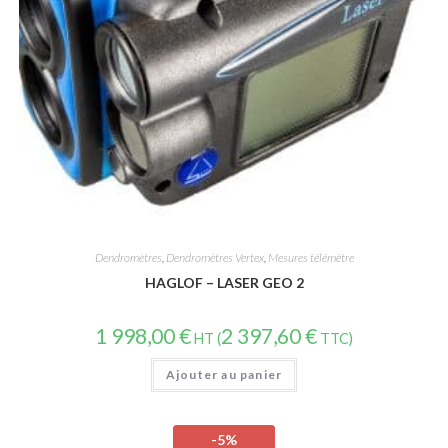
Dendromètres
,
Dendromètres Vertex
,
Mesures télémètre
HAGLOF – LASER GEO 2
1 998,00
€
2 397,60
€
HT (
TTC)
Ajouter au panier
-5%