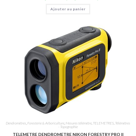
Ajouter au panier
Dendromètres
,
Foresterie & Arboriculture
,
Mesures télémètre
,
TELEMETRES
,
Télémètres
- Topographie
TELEMETRE DENDROMETRE NIKON FORESTRY PRO II