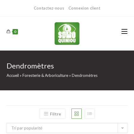
Contactez-nous
Connexion client
0
Dendromètres
Accueil
»
Foresterie & Arboriculture
»
Dendromètres
Filtre
Tri par popularité