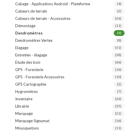
Cubage - Applications Android - Plateforme
(4)
Cubeurs de terrain
(2)
Cubeurs de terrain - Accessoires
(26)
Démontage
(11)
Dendromètres
(9)
Dendromètres Vertex
(8)
Elagage
(51)
Entretien - élagage
(38)
Etude des bois
(66)
GPS - Foresterie
(16)
GPS - Foresterie Accessoires
(10)
GPS Cartographie
(2)
Hygromètres
(7)
Inventaire
(26)
Librairie
(35)
Marquage
(21)
Marquage Signumat
(16)
Mousquetons
(11)