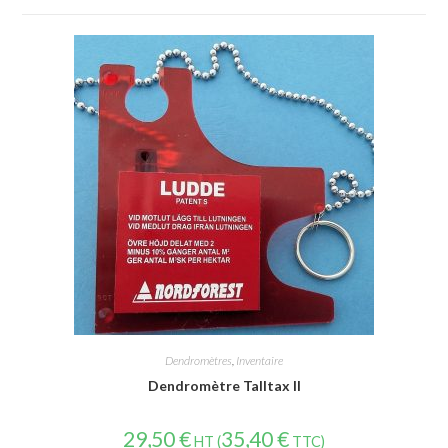
Dendromètres
,
Inventaire
Dendromètre Talltax II
29,50
€
35,40
€
HT (
TTC)