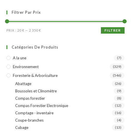
Filtrer Par Prix
FILTRER
PRIX :
20 €
—
2 350 €
Catégories De Produits
A la une
(7)
Environnement
(329)
Foresterie & Arboriculture
(546)
Abattage
(26)
Boussoles et Clinomètre
(9)
Compas forestier
(8)
Compas Forestier Electronique
(12)
Comptage - inventaire
(16)
Coupe-branches
(4)
Cubage
(13)