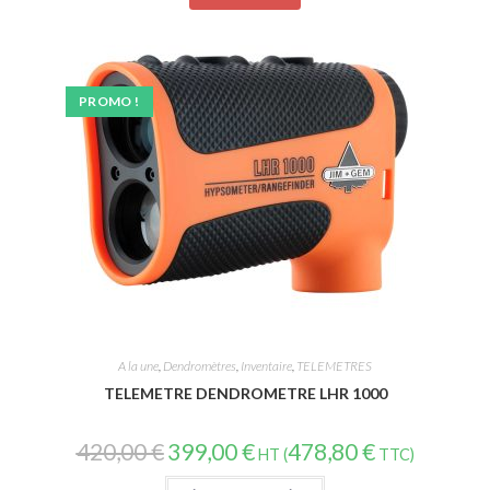
PROMO !
A la une
,
Dendromètres
,
Inventaire
,
TELEMETRES
TELEMETRE DENDROMETRE LHR 1000
420,00
€
399,00
€
478,80
€
HT (
TTC)