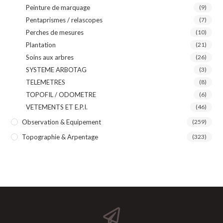
Peinture de marquage
(9)
Pentaprismes / relascopes
(7)
Perches de mesures
(10)
Plantation
(21)
Soins aux arbres
(26)
SYSTEME ARBOTAG
(3)
TELEMETRES
(8)
TOPOFIL / ODOMETRE
(6)
VETEMENTS ET E.P.I.
(46)
Observation & Equipement
(259)
Topographie & Arpentage
(323)