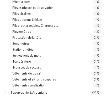
Microscopes
(6)
Pièges photos et observation
(8)
Piles alcalines
(6)
Piles boutons Lithium
(7)
Piles rechargeables, Chargeurs, ...
(9)
Pluviomètres
(2)
Protection de la tète
(17)
Sonomètres
(2)
Stations météo
(8)
Suggestions du mois
(9)
Température
(10)
Trousses de secours
(8)
Vêtements de travail
(13)
Vetements et EPI anti coupures
(11)
Vêtements signalisation
(8)
Topographie & Arpentage
(323)