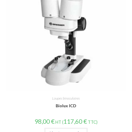
Loupes binoculaires
Biolux ICD
98,00
€
117,60
€
HT (
TTC)