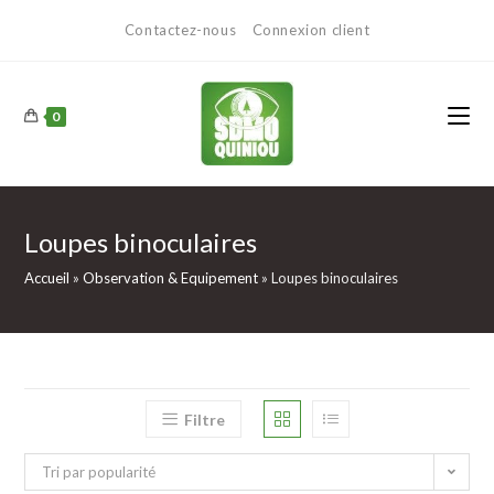
Contactez-nous
Connexion client
0
Loupes binoculaires
Accueil
»
Observation & Equipement
»
Loupes binoculaires
Filtre
Tri par popularité