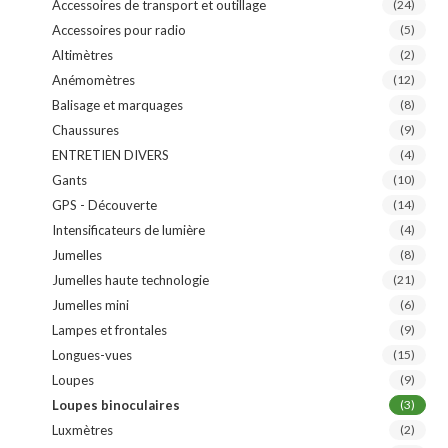
Accessoires de transport et outillage
(24)
Accessoires pour radio
(5)
Altimètres
(2)
Anémomètres
(12)
Balisage et marquages
(8)
Chaussures
(9)
ENTRETIEN DIVERS
(4)
Gants
(10)
GPS - Découverte
(14)
Intensificateurs de lumière
(4)
Jumelles
(8)
Jumelles haute technologie
(21)
Jumelles mini
(6)
Lampes et frontales
(9)
Longues-vues
(15)
Loupes
(9)
Loupes binoculaires
(3)
Luxmètres
(2)