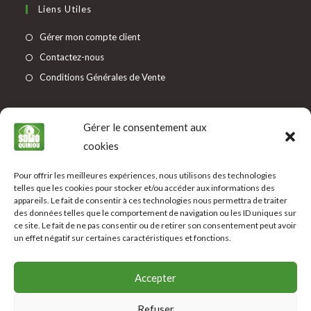
Liens Utiles
Gérer mon compte client
Contactez-nous
Conditions Générales de Vente
Informations
Gérer le consentement aux
Mentions légales
cookies
Protection des données
Pour offrir les meilleures expériences, nous utilisons des technologies
Modes de paiement
telles que les cookies pour stocker et/ou accéder aux informations des
Livraison
appareils. Le fait de consentir à ces technologies nous permettra de traiter
des données telles que le comportement de navigation ou les ID uniques sur
ce site. Le fait de ne pas consentir ou de retirer son consentement peut avoir
Suivez-Nous
un effet négatif sur certaines caractéristiques et fonctions.
Accepter
Refuser