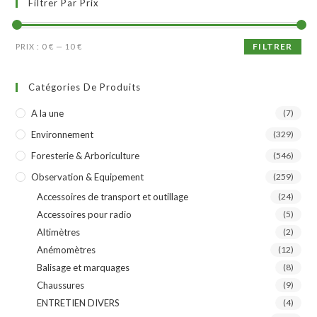
Filtrer Par Prix
FILTRER
PRIX :
0 €
—
10 €
Catégories De Produits
A la une
(7)
Environnement
(329)
Foresterie & Arboriculture
(546)
Observation & Equipement
(259)
Accessoires de transport et outillage
(24)
Accessoires pour radio
(5)
Altimètres
(2)
Anémomètres
(12)
Balisage et marquages
(8)
Chaussures
(9)
ENTRETIEN DIVERS
(4)