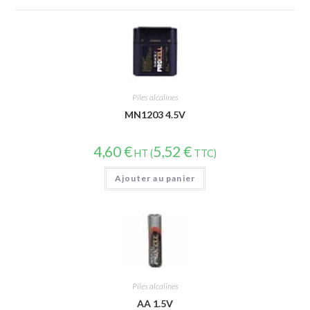
Piles alcalines
MN1203 4.5V
4,60
€
5,52
€
HT (
TTC)
Ajouter au panier
Piles alcalines
AA 1.5V