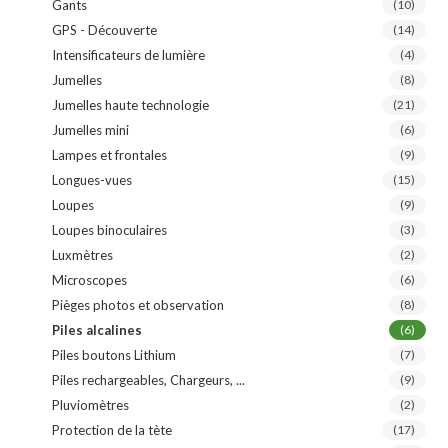
Gants
(10)
GPS - Découverte
(14)
Intensificateurs de lumière
(4)
Jumelles
(8)
Jumelles haute technologie
(21)
Jumelles mini
(6)
Lampes et frontales
(9)
Longues-vues
(15)
Loupes
(9)
Loupes binoculaires
(3)
Luxmètres
(2)
Microscopes
(6)
Pièges photos et observation
(8)
Piles alcalines
(6)
Piles boutons Lithium
(7)
Piles rechargeables, Chargeurs, ...
(9)
Pluviomètres
(2)
Protection de la tète
(17)