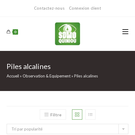
Contactez-nous
Connexion client
0
Piles alcalines
Accueil
»
Observation & Equipement
»
Piles alcalines
Filtre
Tri par popularité