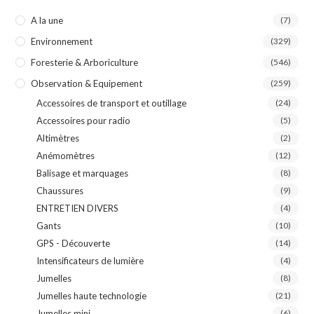
A la une
(7)
Environnement
(329)
Foresterie & Arboriculture
(546)
Observation & Equipement
(259)
Accessoires de transport et outillage
(24)
Accessoires pour radio
(5)
Altimètres
(2)
Anémomètres
(12)
Balisage et marquages
(8)
Chaussures
(9)
ENTRETIEN DIVERS
(4)
Gants
(10)
GPS - Découverte
(14)
Intensificateurs de lumière
(4)
Jumelles
(8)
Jumelles haute technologie
(21)
Jumelles mini
(6)