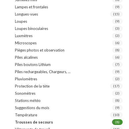
Lampes et frontales
(9)
Longues-vues
(15)
Loupes
(9)
Loupes binoculaires
(3)
Luxmètres
(2)
Microscopes
(6)
Pièges photos et observation
(8)
Piles alcalines
(6)
Piles boutons Lithium
(7)
Piles rechargeables, Chargeurs, ...
(9)
Pluviomètres
(2)
Protection de la tète
(17)
Sonomètres
(2)
Stations météo
(8)
Suggestions du mois
(9)
Température
(10)
Trousses de secours
(8)