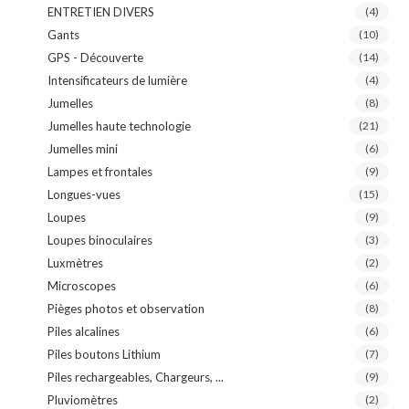
ENTRETIEN DIVERS
(4)
Gants
(10)
GPS - Découverte
(14)
Intensificateurs de lumière
(4)
Jumelles
(8)
Jumelles haute technologie
(21)
Jumelles mini
(6)
Lampes et frontales
(9)
Longues-vues
(15)
Loupes
(9)
Loupes binoculaires
(3)
Luxmètres
(2)
Microscopes
(6)
Pièges photos et observation
(8)
Piles alcalines
(6)
Piles boutons Lithium
(7)
Piles rechargeables, Chargeurs, ...
(9)
Pluviomètres
(2)