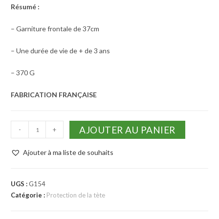
Résumé :
– Garniture frontale de 37cm
– Une durée de vie de + de 3 ans
– 370 G
FABRICATION FRANÇAISE
AJOUTER AU PANIER
-
+
Ajouter à ma liste de souhaits
UGS :
G154
Catégorie :
Protection de la tète