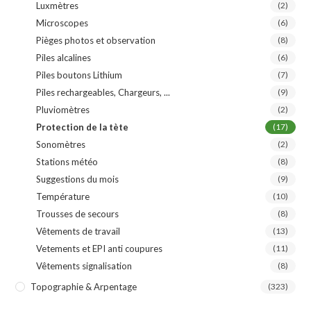
Luxmètres
(2)
Microscopes
(6)
Pièges photos et observation
(8)
Piles alcalines
(6)
Piles boutons Lithium
(7)
Piles rechargeables, Chargeurs, ...
(9)
Pluviomètres
(2)
Protection de la tète
(17)
Sonomètres
(2)
Stations météo
(8)
Suggestions du mois
(9)
Température
(10)
Trousses de secours
(8)
Vêtements de travail
(13)
Vetements et EPI anti coupures
(11)
Vêtements signalisation
(8)
Topographie & Arpentage
(323)