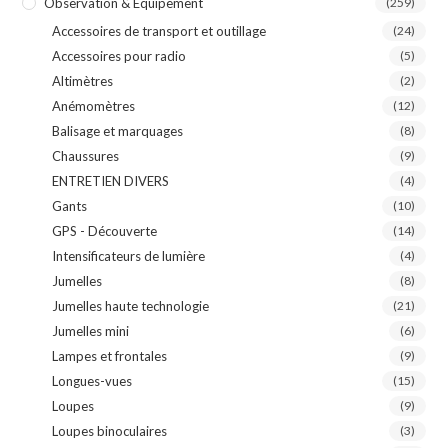
Observation & Equipement
(259)
Accessoires de transport et outillage
(24)
Accessoires pour radio
(5)
Altimètres
(2)
Anémomètres
(12)
Balisage et marquages
(8)
Chaussures
(9)
ENTRETIEN DIVERS
(4)
Gants
(10)
GPS - Découverte
(14)
Intensificateurs de lumière
(4)
Jumelles
(8)
Jumelles haute technologie
(21)
Jumelles mini
(6)
Lampes et frontales
(9)
Longues-vues
(15)
Loupes
(9)
Loupes binoculaires
(3)