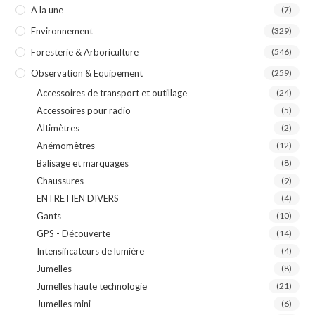
A la une
(7)
Environnement
(329)
Foresterie & Arboriculture
(546)
Observation & Equipement
(259)
Accessoires de transport et outillage
(24)
Accessoires pour radio
(5)
Altimètres
(2)
Anémomètres
(12)
Balisage et marquages
(8)
Chaussures
(9)
ENTRETIEN DIVERS
(4)
Gants
(10)
GPS - Découverte
(14)
Intensificateurs de lumière
(4)
Jumelles
(8)
Jumelles haute technologie
(21)
Jumelles mini
(6)