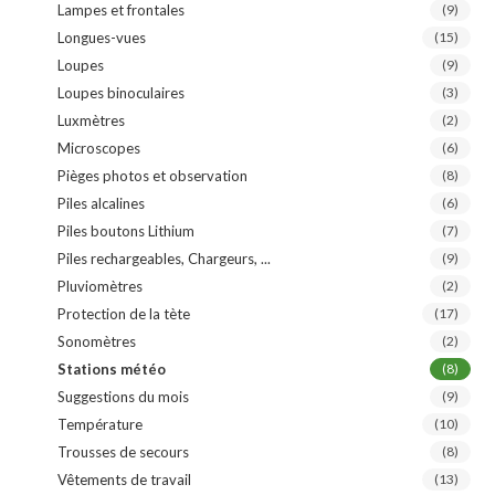
Lampes et frontales
(9)
Longues-vues
(15)
Loupes
(9)
Loupes binoculaires
(3)
Luxmètres
(2)
Microscopes
(6)
Pièges photos et observation
(8)
Piles alcalines
(6)
Piles boutons Lithium
(7)
Piles rechargeables, Chargeurs, ...
(9)
Pluviomètres
(2)
Protection de la tète
(17)
Sonomètres
(2)
Stations météo
(8)
Suggestions du mois
(9)
Température
(10)
Trousses de secours
(8)
Vêtements de travail
(13)