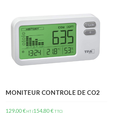
MONITEUR CONTROLE DE CO2
129,00
€
154,80
€
HT (
TTC)