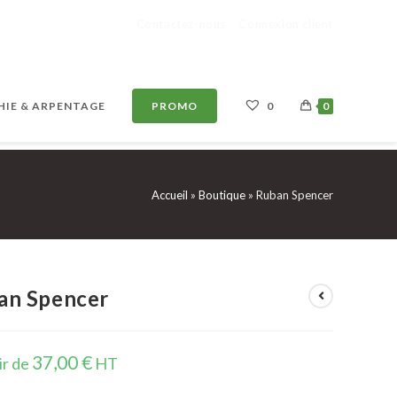
Contactez-nous
Connexion client
IE & ARPENTAGE
PROMO
0
0
Accueil
»
Boutique
»
Ruban Spencer
an Spencer
37,00
€
ir de
HT