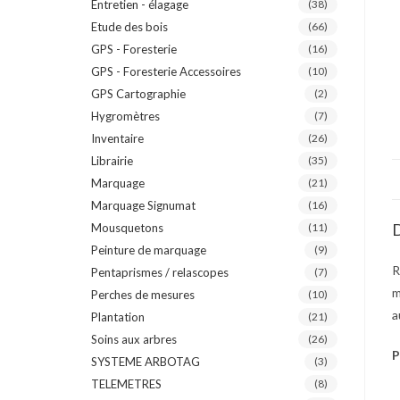
Entretien - élagage
(38)
Etude des bois
(66)
GPS - Foresterie
(16)
GPS - Foresterie Accessoires
(10)
GPS Cartographie
(2)
Hygromètres
(7)
Inventaire
(26)
Librairie
(35)
Marquage
(21)
Marquage Signumat
(16)
D
Mousquetons
(11)
Peinture de marquage
(9)
R
Pentaprismes / relascopes
(7)
m
Perches de mesures
(10)
a
Plantation
(21)
Soins aux arbres
(26)
P
SYSTEME ARBOTAG
(3)
TELEMETRES
(8)