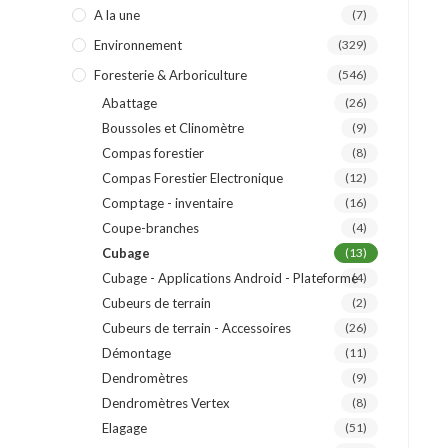
A la une
(7)
Environnement
(329)
Foresterie & Arboriculture
(546)
Abattage
(26)
Boussoles et Clinomètre
(9)
Compas forestier
(8)
Compas Forestier Electronique
(12)
Comptage - inventaire
(16)
Coupe-branches
(4)
Cubage
(13)
Cubage - Applications Android - Plateforme
(4)
Cubeurs de terrain
(2)
Cubeurs de terrain - Accessoires
(26)
Démontage
(11)
Dendromètres
(9)
Dendromètres Vertex
(8)
Elagage
(51)