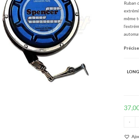
Ruban d
extrémi
même te
l’extré
automat
Précise
LONG
37,0
-
Ajo