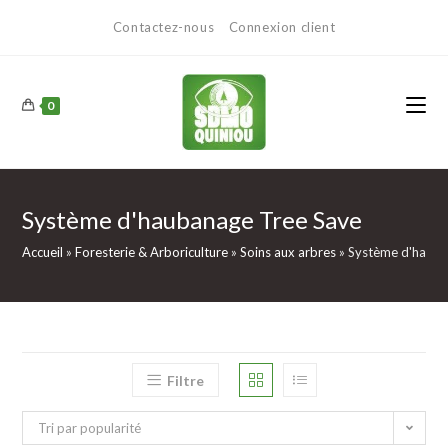
Contactez-nous
Connexion client
0
Système d'haubanage Tree Save
Accueil
»
Foresterie & Arboriculture
»
Soins aux arbres
»
Système d'hauba
Filtre
Tri par popularité