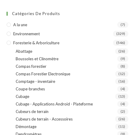
Catégories De Produits
A la une
(7)
Environnement
(329)
Foresterie & Arboriculture
(546)
Abattage
(26)
Boussoles et Clinomètre
(9)
Compas forestier
(8)
Compas Forestier Electronique
(12)
Comptage - inventaire
(16)
Coupe-branches
(4)
Cubage
(13)
Cubage - Applications Android - Plateforme
(4)
Cubeurs de terrain
(2)
Cubeurs de terrain - Accessoires
(26)
Démontage
(11)
Dendromètres
(9)