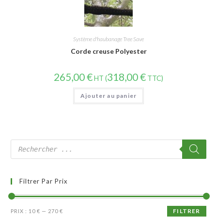
Système d'haubanage Tree Save
Corde creuse Polyester
265,00
€
318,00
€
HT (
TTC)
Ajouter au panier
Filtrer Par Prix
FILTRER
PRIX :
10 €
—
270 €