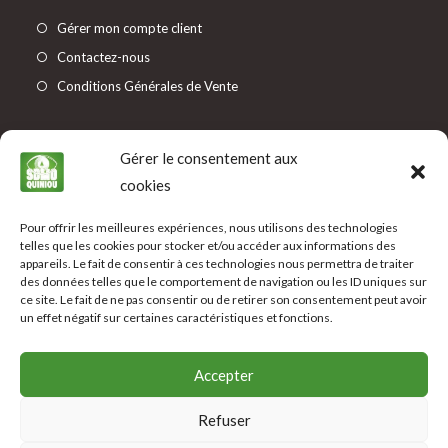
Gérer mon compte client
Contactez-nous
Conditions Générales de Vente
Informations
Gérer le consentement aux
Mentions légales
cookies
Protection des données
Pour offrir les meilleures expériences, nous utilisons des technologies
Modes de paiement
telles que les cookies pour stocker et/ou accéder aux informations des
Livraison
appareils. Le fait de consentir à ces technologies nous permettra de traiter
des données telles que le comportement de navigation ou les ID uniques sur
ce site. Le fait de ne pas consentir ou de retirer son consentement peut avoir
Suivez-Nous
un effet négatif sur certaines caractéristiques et fonctions.
Accepter
Refuser