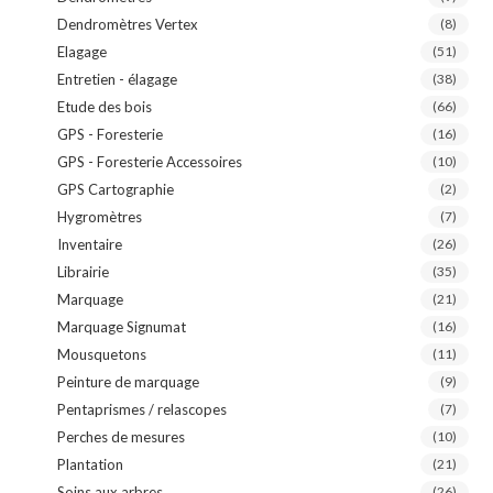
Dendromètres Vertex
(8)
Elagage
(51)
Entretien - élagage
(38)
Etude des bois
(66)
GPS - Foresterie
(16)
GPS - Foresterie Accessoires
(10)
GPS Cartographie
(2)
Hygromètres
(7)
Inventaire
(26)
Librairie
(35)
Marquage
(21)
Marquage Signumat
(16)
Mousquetons
(11)
Peinture de marquage
(9)
Pentaprismes / relascopes
(7)
Perches de mesures
(10)
Plantation
(21)
Soins aux arbres
(26)