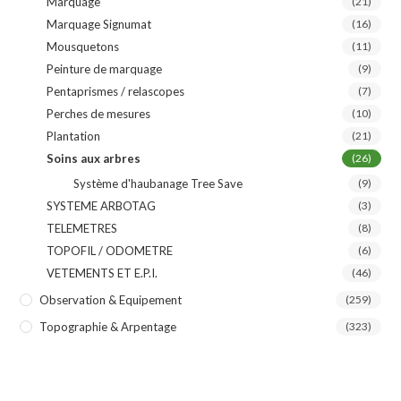
Marquage
(21)
Marquage Signumat
(16)
Mousquetons
(11)
Peinture de marquage
(9)
Pentaprismes / relascopes
(7)
Perches de mesures
(10)
Plantation
(21)
Soins aux arbres
(26)
Système d'haubanage Tree Save
(9)
SYSTEME ARBOTAG
(3)
TELEMETRES
(8)
TOPOFIL / ODOMETRE
(6)
VETEMENTS ET E.P.I.
(46)
Observation & Equipement
(259)
Topographie & Arpentage
(323)