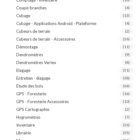
Comptage - inventaire
Coupe-branches
(4)
Cubage
(13)
Cubage - Applications Android - Plateforme
(4)
Cubeurs de terrain
(2)
Cubeurs de terrain - Accessoires
(26)
Démontage
(11)
Dendromètres
(9)
Dendromètres Vertex
(8)
Elagage
(51)
Entretien - élagage
(38)
Etude des bois
(66)
GPS - Foresterie
(16)
GPS - Foresterie Accessoires
(10)
GPS Cartographie
(2)
Hygromètres
(7)
Inventaire
(26)
Librairie
(35)