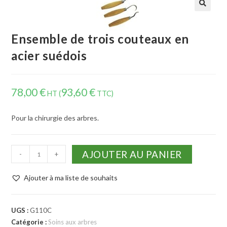
Ensemble de trois couteaux en
acier suédois
78,00
€
93,60
€
HT (
TTC)
Pour la chirurgie des arbres.
AJOUTER AU PANIER
-
+
Ajouter à ma liste de souhaits
UGS :
G110C
Catégorie :
Soins aux arbres